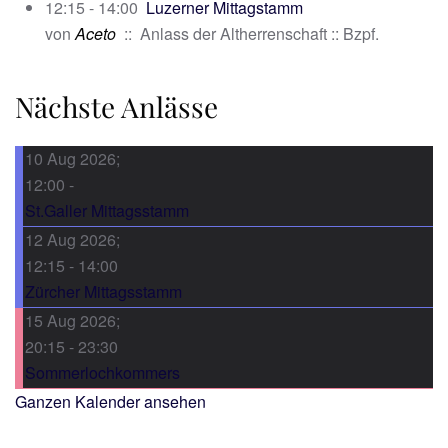
12:15 - 14:00
Luzerner Mittagstamm
von
Aceto
:: Anlass der Altherrenschaft :: Bzpf.
Nächste Anlässe
10 Aug 2026
;
12:00
-
St.Galler Mittagsstamm
12 Aug 2026
;
12:15
-
14:00
Zürcher Mittagsstamm
15 Aug 2026
;
20:15
-
23:30
Sommerlochkommers
Ganzen Kalender ansehen