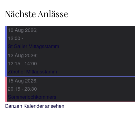
Nächste Anlässe
10 Aug 2026
;
12:00
-
St.Galler Mittagsstamm
12 Aug 2026
;
12:15
-
14:00
Zürcher Mittagsstamm
15 Aug 2026
;
20:15
-
23:30
Sommerlochkommers
Ganzen Kalender ansehen