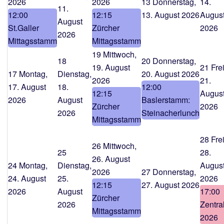
2026
2026
13
Donnerstag,
14.
11.
12:00
12:15
13. August 2026
Augus
August
St.Galler
Zürcher
2026
2026
Mittagsstamm
Mittagsstamm
19
Mittwoch,
18
20
Donnerstag,
19. August
21
Fre
17
Montag,
Dienstag,
20. August 2026
2026
21.
17. August
18.
12:00
12:15
Augus
2026
August
Baslerstamm:
Zürcher
2026
2026
Steinacherlunch
Mittagsstamm
28
Fre
26
Mittwoch,
25
28.
26. August
24
Montag,
Dienstag,
Augus
2026
27
Donnerstag,
24. August
25.
2026
12:15
27. August 2026
2026
August
17:00
Zürcher
2026
Zentral
Mittagsstamm
2026