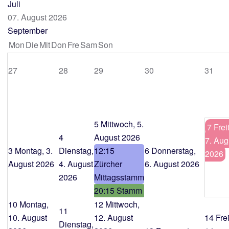
Juli
07. August 2026
September
Mon
Die
Mit
Don
Fre
Sam
Son
27
28
29
30
31
5
Mittwoch, 5.
7
Frei
4
August 2026
7. Aug
3
Montag, 3.
Dienstag,
12:15
6
Donnerstag,
2026
August 2026
4. August
Zürcher
6. August 2026
2026
Mittagsstamm
20:15 Stamm
10
Montag,
12
Mittwoch,
11
10. August
12. August
14
Fre
Dienstag,