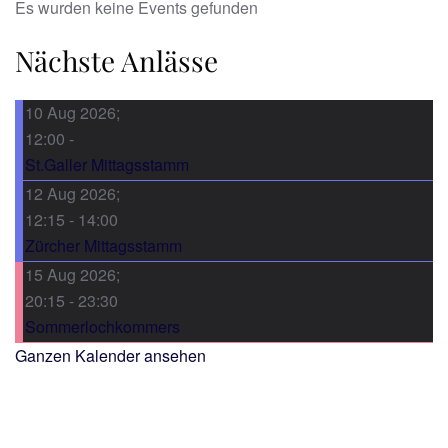
Es wurden keine Events gefunden
Nächste Anlässe
10 Aug 2026
;
12:00
-
St.Galler Mittagsstamm
12 Aug 2026
;
12:15
-
14:00
Zürcher Mittagsstamm
15 Aug 2026
;
20:15
-
23:30
Sommerlochkommers
Ganzen Kalender ansehen