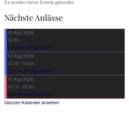
Es wurden keine Events gefunden
Nächste Anlässe
10 Aug 2026
;
12:00
-
St.Galler Mittagsstamm
12 Aug 2026
;
12:15
-
14:00
Zürcher Mittagsstamm
15 Aug 2026
;
20:15
-
23:30
Sommerlochkommers
Ganzen Kalender ansehen