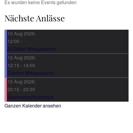
Es wurden keine Events gefunden
Nächste Anlässe
10 Aug 2026
;
12:00
-
St.Galler Mittagsstamm
12 Aug 2026
;
12:15
-
14:00
Zürcher Mittagsstamm
15 Aug 2026
;
20:15
-
23:30
Sommerlochkommers
Ganzen Kalender ansehen