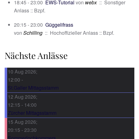
18:45 - 23:00
EWS-Tutorial
von
webx
:: Sonstiger
Anlass :: Bzpf.
20:15 - 23:00
Güggelifrass
von
Schilling
:: Hochoffizieller Anlass :: Bzpf.
Nächste Anlässe
10 Aug 2026
;
12:00
-
St.Galler Mittagsstamm
12 Aug 2026
;
12:15
-
14:00
Zürcher Mittagsstamm
15 Aug 2026
;
20:15
-
23:30
Sommerlochkommers