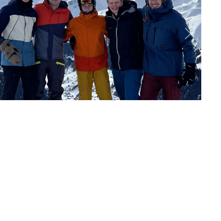
M
um
iläum
Jubiläum
hr Jubiläum