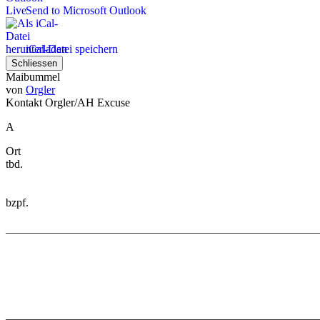
Send to Microsoft Outlook
iCal-Datei speichern
Schliessen
Maibummel
von
Orgler
Kontakt
Orgler/AH Excuse
A
Ort
tbd.
bzpf.
_______________________________________________________
_______________________________________________________